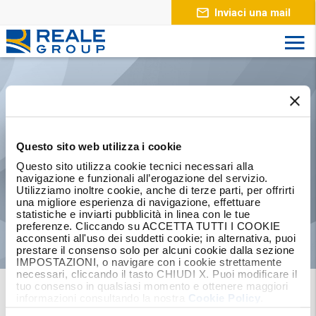
Inviaci una mail
Reale
International S.r.l.
Questo sito web utilizza i cookie
Questo sito utilizza cookie tecnici necessari alla
Società con sede a Torino, controllata al
navigazione e funzionali all’erogazione del servizio.
100% da Reale Mutua e finalizzata
Utilizziamo inoltre cookie, anche di terze parti, per offrirti
all’indirizzo e coordinamento del business
una migliore esperienza di navigazione, effettuare
assicurativo estero.
statistiche e inviarti pubblicità in linea con le tue
preferenze. Cliccando su ACCETTA TUTTI I COOKIE
acconsenti all'uso dei suddetti cookie; in alternativa, puoi
prestare il consenso solo per alcuni cookie dalla sezione
IMPOSTAZIONI, o navigare con i cookie strettamente
necessari, cliccando il tasto CHIUDI X. Puoi modificare il
tuo consenso in qualsiasi momento e ottenere maggiori
Home
Corporate
Gruppo e Organi Sociali
informazioni consultando la nostra
Cookie Policy
.
Holding Assicurative
Reale International