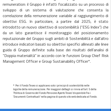
remuneration: il Gruppo è infatti focalizzato su un processo di
sviluppo di un sistema di valutazione che consenta la
correlazione della remunerazione variabile al raggiungimento di
obiettivi ESG. In particolare, a partire dal 2025, è stato
introdotto un nuovo obiettivo di sostenibilità (“ESG Index”) che
da un lato garantisce il monitoraggio del posizionamento
reputazionale del Gruppo sugli ambiti di Sostenibilità e dall’altro
introduce indicatori basati su obiettivi specifici allineati alle linee
guida di Gruppo definite sulla base dei risultati dell’analisi di
“Doppia materialità” in accordo con le funzioni Group Chief Risk
Management Officer e Group Sustainability Officer*.
* Per il Fondo Teseo si applicano solo i principi di sostenibilità nelle
logiche della remunerazione. Per maggiori dettagli si rinvia all’art. 5 della
‘Politica di Governo del Fondo Pensione Aperto Teseo’ disponibile fra i
‘Documenti Contrattuali’ nella pagina di questo sito web dedicata al Fondo.