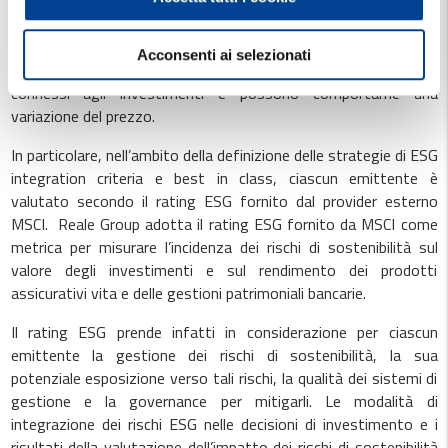
Reale Group integra i rischi di sostenibilità nelle proprie decisioni
di investimento e ne valuta i relativi effetti sul valore del
Acconsenti ai selezionati
portafoglio. I fattori ESG possono infatti incidere sui rischi
connessi agli investimenti e possono comportarne una
variazione del prezzo.
In particolare, nell’ambito della definizione delle strategie di ESG
integration criteria e best in class, ciascun emittente è
valutato secondo il rating ESG fornito dal provider esterno
MSCI.
Reale Group adotta il rating ESG fornito da MSCI come
metrica per misurare l’incidenza dei rischi di sostenibilità sul
valore degli investimenti e sul rendimento dei prodotti
assicurativi vita e delle gestioni patrimoniali bancarie.
Il rating ESG prende infatti in considerazione per ciascun
emittente la gestione dei rischi di sostenibilità, la sua
potenziale esposizione verso tali rischi, la qualità dei sistemi di
gestione e la governance per mitigarli. Le modalità di
integrazione dei rischi ESG nelle decisioni di investimento e i
risultati della valutazione dell’impatto dei rischi di sostenibilità