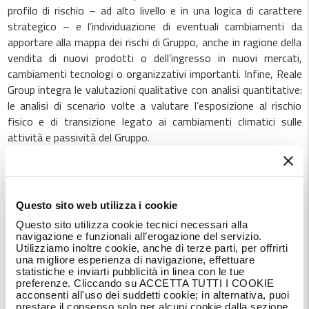
profilo di rischio – ad alto livello e in una logica di carattere
strategico – e l’individuazione di eventuali cambiamenti da
apportare alla mappa dei rischi di Gruppo, anche in ragione della
vendita di nuovi prodotti o dell’ingresso in nuovi mercati,
cambiamenti tecnologi o organizzativi importanti. Infine, Reale
Group integra le valutazioni qualitative con analisi quantitative:
le analisi di scenario volte a valutare l’esposizione al rischio
fisico e di transizione legato ai cambiamenti climatici sulle
attività e passività del Gruppo.
I fattori e i rischi ESG correlati nella
politica degli investimenti
Questo sito web utilizza i cookie
responsabili di Gruppo
Questo sito utilizza cookie tecnici necessari alla
navigazione e funzionali all’erogazione del servizio.
Utilizziamo inoltre cookie, anche di terze parti, per offrirti
La Politica degli investimenti responsabili di Gruppo formalizza
una migliore esperienza di navigazione, effettuare
gli impegni nell’integrazione e valutazione dei fattori ESG nella
statistiche e inviarti pubblicità in linea con le tue
preferenze. Cliccando su ACCETTA TUTTI I COOKIE
gestione degli investimenti, al fine di integrare l’analisi
acconsenti all'uso dei suddetti cookie; in alternativa, puoi
finanziaria con informazioni di carattere ambientale, sociale e di
prestare il consenso solo per alcuni cookie dalla sezione